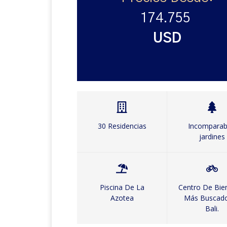
174.755
USD
30 Residencias
Incomparab
jardines
Piscina De La
Centro De Bie
Azotea
Más Buscad
Bali.