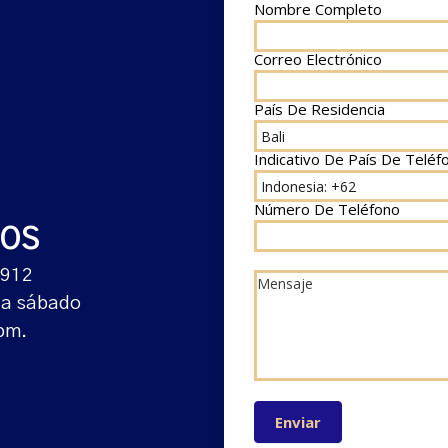
Nombre Completo
Si Eres
*
Contact
Humano,
Us
Deja
Este
BALI
Correo Electrónico
*
Campo
En
Blanco.
País De Residencia
Indicativo De País De Telé
Número De Teléfono
*
OS
*
4912
 a sábado
pm.
Enviar